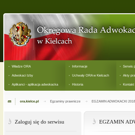
Władze ORA
Informacje
Serwis 
Adwokaci Izby
Uchwały ORA w Kielcach
Akty pr
Aplikanci - aplikacja adwokacka
Historia
Kontakt
ora.kielce.pl
Egzaminy prawnicze
EGZAMIN ADWOKACKI 201
Zaloguj się do serwisu
EGZAMIN AD