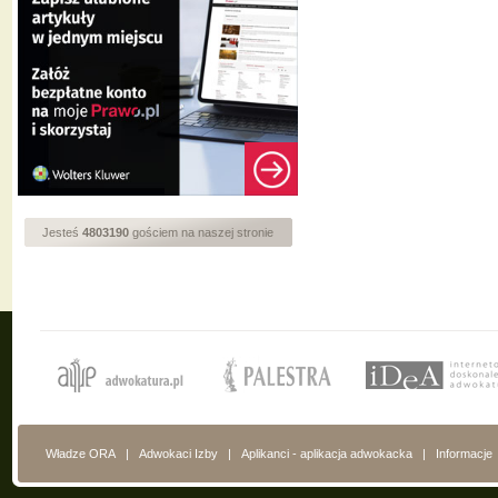
Jesteś
4803190
gościem na naszej stronie
Władze ORA
|
Adwokaci Izby
|
Aplikanci - aplikacja adwokacka
|
Informacje