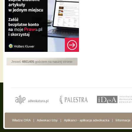
Jesteś
4801405
gościem na naszej stronie
Władze ORA
|
Adwokaci Izby
|
Aplikanci - aplikacja adwokacka
|
Informacje