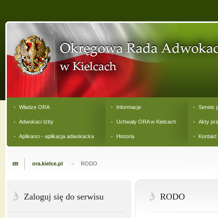
Władze ORA
Informacje
Serwis 
Adwokaci Izby
Uchwały ORA w Kielcach
Akty pr
Aplikanci - aplikacja adwokacka
Historia
Kontakt
ora.kielce.pl
RODO
Zaloguj się do serwisu
RODO