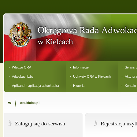
Władze ORA
Informacje
Serwis 
Adwokaci Izby
Uchwały ORA w Kielcach
Akty pr
Aplikanci - aplikacja adwokacka
Historia
Kontakt
ora.kielce.pl
Zaloguj się do serwisu
Rejestracja uży