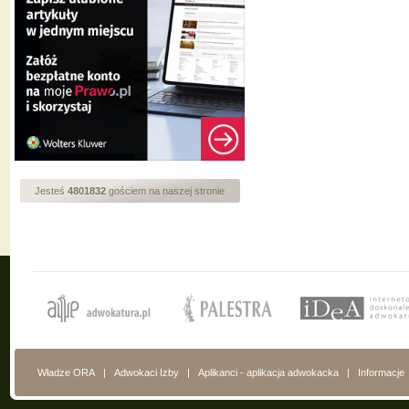
Jesteś
4801832
gościem na naszej stronie
Władze ORA
|
Adwokaci Izby
|
Aplikanci - aplikacja adwokacka
|
Informacje