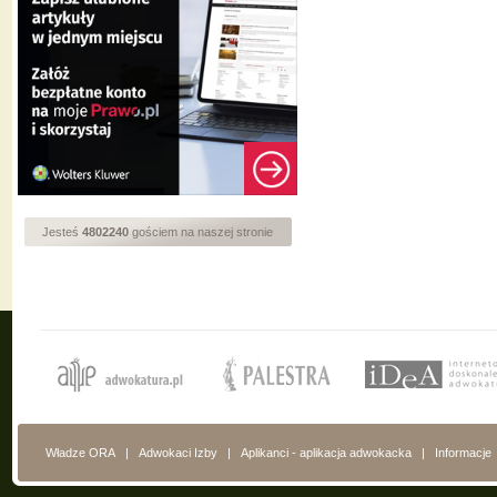
Jesteś
4802240
gościem na naszej stronie
Władze ORA
|
Adwokaci Izby
|
Aplikanci - aplikacja adwokacka
|
Informacje