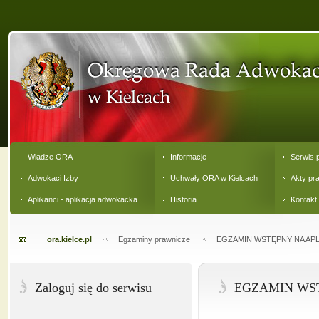
Władze ORA
Informacje
Serwis 
Adwokaci Izby
Uchwały ORA w Kielcach
Akty pr
Aplikanci - aplikacja adwokacka
Historia
Kontakt
ora.kielce.pl
Egzaminy prawnicze
EGZAMIN WSTĘPNY NA APL
Zaloguj się do serwisu
EGZAMIN WST