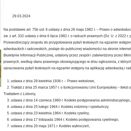
29.03.2024
Na podstawie art. 75b ust. 6 ustawy z dnia 26 maja 1982 r. – Prawo o adwokaturze
zw. z art. 332 ustawy z dnia 6 lipca 1982 r. o radcach prawnych (Dz. U. z 2022 r. 
Przewodniczący zespołu do przygotowania pytań testowych na egzamin wstępn
adwokackich i radcowskich, podaje do publicznej wiadomości na stronie interne
Biuletynie Informacji Publicznej, ustalony przez zespół i zatwierdzony przez Min
prawnych, według stanu prawnego obowiązującego w dniu ogłoszenia, z który
opracowania pytań testowych na egzamin wstępny na aplikację adwokacką i rad
1. ustawa z dnia 28 kwietnia 1936 r. – Prawo wekslowe,
2. Traktat z dnia 25 marca 1957 r. o funkcjonowaniu Unii Europejskiej – teks
Traktatem z Lizbony,
3. ustawa z dnia 14 czerwca 1960 r. Kodeks postępowania administracyjnego,
4. ustawa z dnia 25 lutego 1964 r. Kodeks rodzinny i opiekuńczy,
5. ustawa z dnia 23 kwietnia 1964 r. Kodeks cywilny,
6. ustawa z dnia 17 listopada 1964 r. Kodeks postępowania cywilnego,
7. ustawa z dnia 20 maja 1971 r. Kodeks wykroczeń,