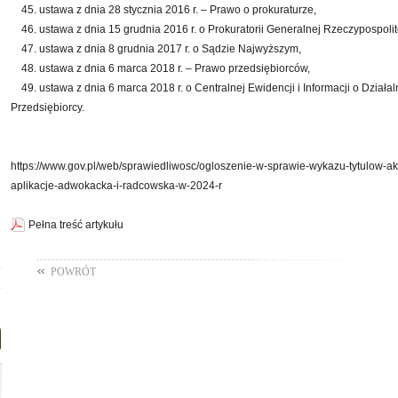
45. ustawa z dnia 28 stycznia 2016 r. – Prawo o prokuraturze,
46. ustawa z dnia 15 grudnia 2016 r. o Prokuratorii Generalnej Rzeczypospolite
47. ustawa z dnia 8 grudnia 2017 r. o Sądzie Najwyższym,
48. ustawa z dnia 6 marca 2018 r. – Prawo przedsiębiorców,
49. ustawa z dnia 6 marca 2018 r. o Centralnej Ewidencji i Informacji o Działal
Przedsiębiorcy.
https://www.gov.pl/web/sprawiedliwosc/ogloszenie-w-sprawie-wykazu-tytulow-
aplikacje-adwokacka-i-radcowska-w-2024-r
Pełna treść artykułu
-
POWRÓT
-