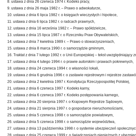
8. ustawa z dnia 26 czerwca 1974 r. Kodeks pracy,
9. ustawa z dnia 26 maja 1982 r. – Prawo o adwokaturze,
10. ustawa z dnia 6 lipca 1982 r. o księgach wieczystych i hipotece,
11. ustawa z dnia 6 lipca 1982 r. o radcach prawnych,
12. ustawa z dnia 16 września 1982 r. – Prawo spółdzielcze,
13. ustawa z dnia 15 lipca 1987 r. o Rzeczniku Praw Obywatelskich,
14. ustawa z dnia 7 kwietnia 1989 r. – Prawo o stowarzyszeniach,
15. ustawa z dnia 8 marca 1990 r. o samorządzie gminnym,
16. Traktat z dnia 7 lutego 1992 r. o Unii Europejskiej – tekst uwzględniający
17. ustawa z dnia 4 lutego 1994 r. o prawie autorskim i prawach pokrewnych,
18. ustawa z dnia 24 czerwca 1994 r. o własności lokali,
19. ustawa z dnia 6 grudnia 1996 r. o zastawie rejestrowym i rejestrze zastawó
20. ustawa z dnia 2 kwietnia 1997 r. Konstytucja Rzeczypospolitej Polskiej,
21. ustawa z dnia 6 czerwca 1997 r. Kodeks karny,
22. ustawa z dnia 6 czerwca 1997 r. Kodeks postępowania karnego,
23. ustawa z dnia 20 sierpnia 1997 r. o Krajowym Rejestrze Sądowym,
24. ustawa z dnia 21 sierpnia 1997 r. o gospodarce nieruchomościami,
25. ustawa z dnia 5 czerwca 1998 r. o samorządzie powiatowym,
26. ustawa z dnia 5 czerwca 1998 r. o samorządzie województwa,
27. ustawa z dnia 13 października 1998 r. o systemie ubezpieczeń społecznyc
28. ustawa z dnia 25 czerwca 1999 r. o świadczeniach pieniężnych z ubezpiec