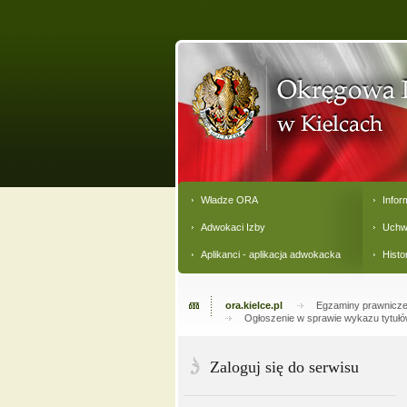
Władze ORA
Infor
Adwokaci Izby
Uchw
Aplikanci - aplikacja adwokacka
Histo
ora.kielce.pl
Egzaminy prawnicz
Ogłoszenie w sprawie wykazu tytułó
Zaloguj się do serwisu