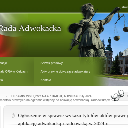
stro
macje
Serwis prasowy
ały ORA w Kielcach
Akty prawne dotyczące adwokatury
ria
Kontakt
e
EGZAMIN WSTĘPNY NA APLIKACJĘ ADWOKACKĄ 2024
w aktów prawnych na egzamin wstępny na aplikację adwokacką i radcowską w 2024 r.
Ogłoszenie w sprawie wykazu tytułów aktów prawn
aplikację adwokacką i radcowską w 2024 r.