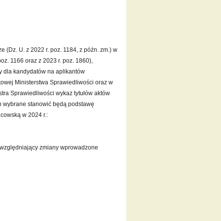
 (Dz. U. z 2022 r. poz. 1184, z późn. zm.) w
poz. 1166 oraz z 2023 r. poz. 1860),
y dla kandydatów na aplikantów
towej Ministerstwa Sprawiedliwości oraz w
istra Sprawiedliwości wykaz tytułów aktów
ch wybrane stanowić będą podstawę
cowską w 2024 r.:
t uwzględniający zmiany wprowadzone