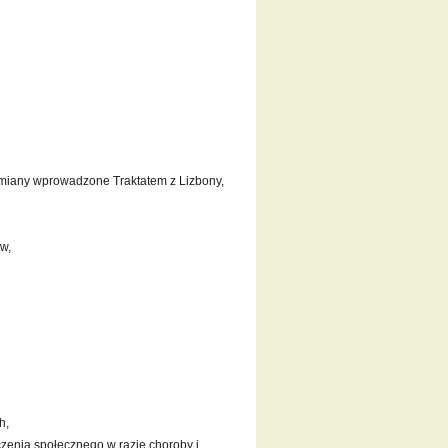
 zmiany wprowadzone Traktatem z Lizbony,
w,
h,
zenia społecznego w razie choroby i