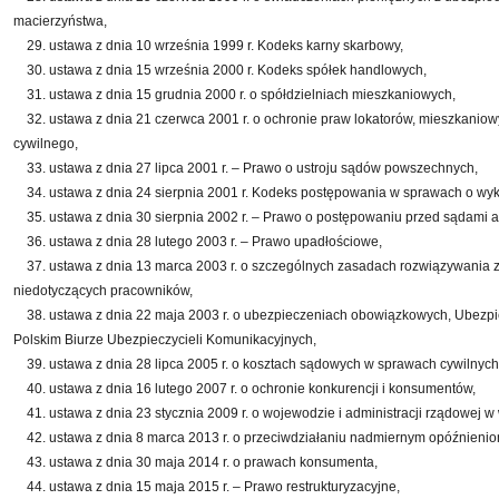
macierzyństwa,
29. ustawa z dnia 10 września 1999 r. Kodeks karny skarbowy,
30. ustawa z dnia 15 września 2000 r. Kodeks spółek handlowych,
31. ustawa z dnia 15 grudnia 2000 r. o spółdzielniach mieszkaniowych,
32. ustawa z dnia 21 czerwca 2001 r. o ochronie praw lokatorów, mieszkaniow
cywilnego,
33. ustawa z dnia 27 lipca 2001 r. – Prawo o ustroju sądów powszechnych,
34. ustawa z dnia 24 sierpnia 2001 r. Kodeks postępowania w sprawach o wyk
35. ustawa z dnia 30 sierpnia 2002 r. – Prawo o postępowaniu przed sądami a
36. ustawa z dnia 28 lutego 2003 r. – Prawo upadłościowe,
37. ustawa z dnia 13 marca 2003 r. o szczególnych zasadach rozwiązywania z
niedotyczących pracowników,
38. ustawa z dnia 22 maja 2003 r. o ubezpieczeniach obowiązkowych, Ubez
Polskim Biurze Ubezpieczycieli Komunikacyjnych,
39. ustawa z dnia 28 lipca 2005 r. o kosztach sądowych w sprawach cywilnych
40. ustawa z dnia 16 lutego 2007 r. o ochronie konkurencji i konsumentów,
41. ustawa z dnia 23 stycznia 2009 r. o wojewodzie i administracji rządowej w
42. ustawa z dnia 8 marca 2013 r. o przeciwdziałaniu nadmiernym opóźnienio
43. ustawa z dnia 30 maja 2014 r. o prawach konsumenta,
44. ustawa z dnia 15 maja 2015 r. – Prawo restrukturyzacyjne,