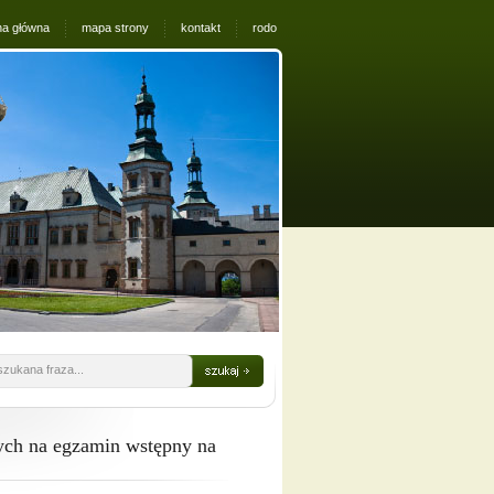
na główna
mapa strony
kontakt
rodo
szukana fraza...
ych na egzamin wstępny na