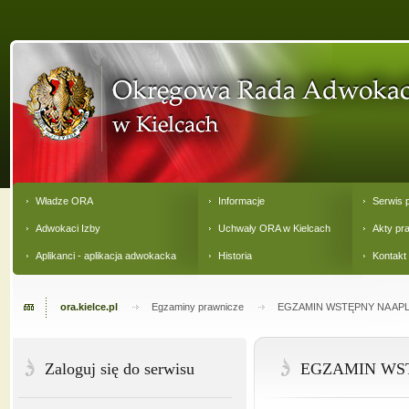
Władze ORA
Informacje
Serwis 
Adwokaci Izby
Uchwały ORA w Kielcach
Akty pr
Aplikanci - aplikacja adwokacka
Historia
Kontakt
ora.kielce.pl
Egzaminy prawnicze
EGZAMIN WSTĘPNY NA APL
Zaloguj się do serwisu
EGZAMIN WST