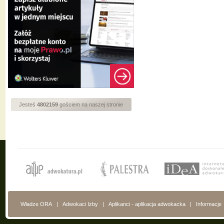
Jesteś
4802159
gościem na naszej stronie
Władze ORA
|
Adwokaci Izby
|
Aplikanci - aplikacja adwokacka
|
Informacje