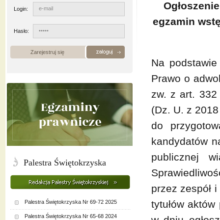
Ogłoszenie
Login:
egzamin wstę
Hasło:
Zarejestruj się
Na podstawie 
Prawo o adwok
zw. z art. 33
(Dz. U. z 2018
do przygotow
kandydatów na
publicznej w
Palestra Świętokrzyska
Sprawiedliwośc
przez zespół i
tytułów aktów
Palestra Świętokrzyska Nr 69-72 2025
Palestra Świętokrzyska Nr 65-68 2024
w dniu ogłosz