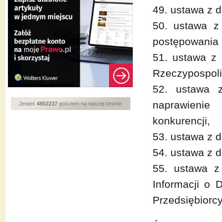
49. ustawa z d
50. ustawa z 
postępowania 
51. ustawa z 
Rzeczypospolit
52. ustawa 
naprawienie
Jesteś
4802237
gościem na naszej stronie
konkurencji,
53. ustawa z d
54. ustawa z d
55. ustawa z
Informacji o 
Przedsiębiorcy