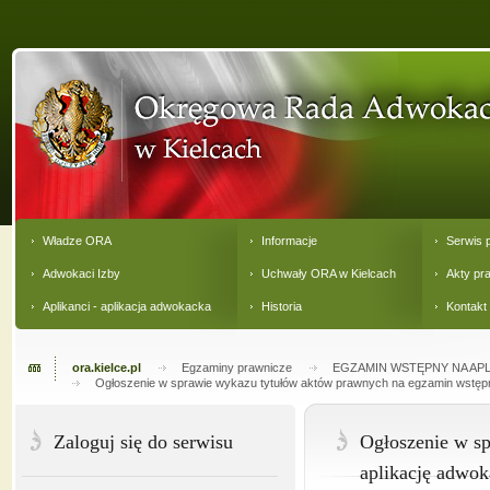
Władze ORA
Informacje
Serwis 
Adwokaci Izby
Uchwały ORA w Kielcach
Akty pr
Aplikanci - aplikacja adwokacka
Historia
Kontakt
ora.kielce.pl
Egzaminy prawnicze
EGZAMIN WSTĘPNY NA APL
Ogłoszenie w sprawie wykazu tytułów aktów prawnych na egzamin wstępn
Zaloguj się do serwisu
Ogłoszenie w s
aplikację adwok