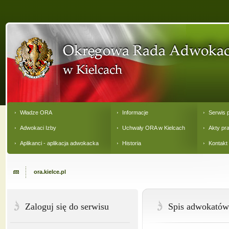
Władze ORA
Informacje
Serwis 
Adwokaci Izby
Uchwały ORA w Kielcach
Akty pr
Aplikanci - aplikacja adwokacka
Historia
Kontakt
ora.kielce.pl
Zaloguj się do serwisu
Spis adwokatów 