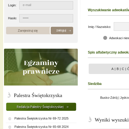
Login:
Wyszukiwanie adwokató
Hasło:
Imię / Nazwisko:
Zarejestruj się
Adwokaci nie
Spis alfabetyczny adwok
A
|
B
|
C
|
Siedziba
Palestra Świętokrzyska
Busko-Zdrój
|
Jędrz
Palestra Świętokrzyska Nr 69-72 2025
Wyniki wyszuki
Palestra Świętokrzyska Nr 65-68 2024