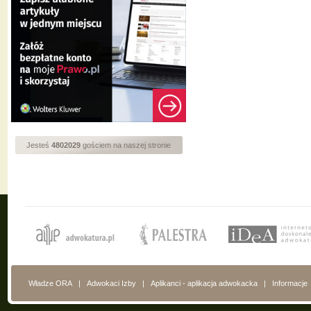
Jesteś
4802029
gościem na naszej stronie
Władze ORA
|
Adwokaci Izby
|
Aplikanci - aplikacja adwokacka
|
Informacje