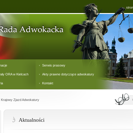
stro
macje
Serwis prasowy
ały ORA w Kielcach
Akty prawne dotyczące adwokatury
ria
Kontakt
 Krajowy Zjazd Adwokatury
Aktualności