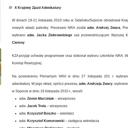
X Krajowy Zjazd Adwokatury
W dniach 19-21 listopada 2010 roku w Gdańsku/Sopocie obradował Kra
nowych władz palestry. Prezesem NRA został
adw. Andrzej Zwara
, Pr
wybrano
adw. Jacka Ziobrowskiego
zaś przewodniczącym Wyższej Ko
Ciemny
.
KZA przyjął uchwały programowe oraz dokonał wyboru członków NRA, W
Komisji Rewizyjnej.
Na posiedzeniu Plenarnym NRA w dniu 27 listopada 201 r. wybra
adwokatury. W jego skład, oprócz prezesa,
adw. Andrzeja Zwary
, wybrane
w Sopocie w dniu 19 listopada 2010 r., weszli:
adw.
Zenon Marciniak
– wiceprezes
adw.
Jacek Trela
– wiceprezes
adw.
Krzysztof Boszko
– sekretarz
adw.
Krzysztof Komorowski
– zastępca sekretarza