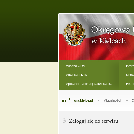
Władze ORA
Infor
Adwokaci Izby
Uchw
Aplikanci - aplikacja adwokacka
Histo
ora.kielce.pl
Aktualności
X
Zaloguj się do serwisu