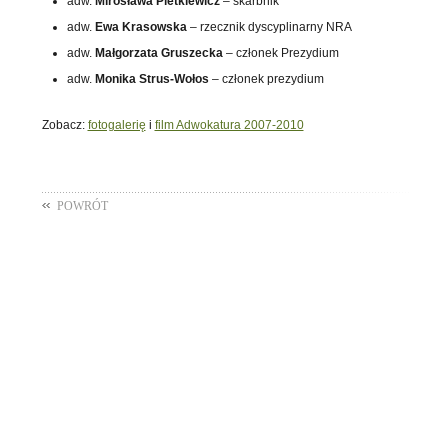
adw.
Mirosława Pietkiewicz
– skarbnik
adw.
Ewa Krasowska
– rzecznik dyscyplinarny NRA
adw.
Małgorzata Gruszecka
– członek Prezydium
adw.
Monika Strus-Wołos
– członek prezydium
Zobacz:
fotogalerię
i
film Adwokatura 2007-2010
POWRÓT