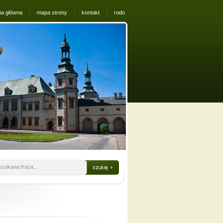
na główna
mapa strony
kontakt
rodo
szukana fraza...