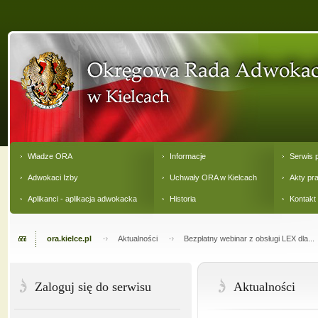
Władze ORA
Informacje
Serwis 
Adwokaci Izby
Uchwały ORA w Kielcach
Akty pr
Aplikanci - aplikacja adwokacka
Historia
Kontakt
ora.kielce.pl
Aktualności
Bezpłatny webinar z obsługi LEX dla...
Zaloguj się do serwisu
Aktualności