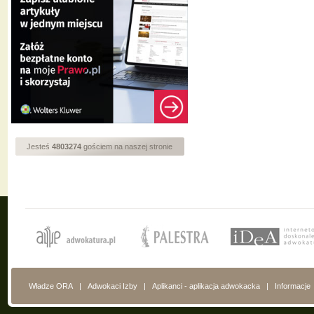
Jesteś
4803274
gościem na naszej stronie
Władze ORA
|
Adwokaci Izby
|
Aplikanci - aplikacja adwokacka
|
Informacje