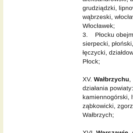
grudziądzki, lipno
wąbrzeski, włocła
Włocławek;
3. Płocku obejmu
sierpecki, płońsk
łęczycki, działdo
Płock;
XV.
Wałbrzychu
,
działania powiaty:
kamiennogórski, l
ząbkowicki, zgorz
Wałbrzych;
XVI.
Warszawie
,