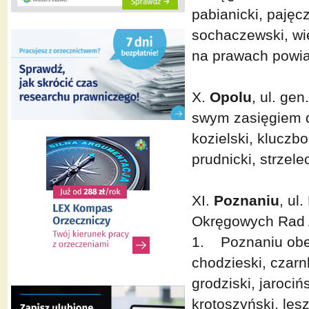
pabianicki, pajęcz
sochaczewski, wie
na prawach powiat
X.
Opolu
, ul. ge
swym zasięgiem dz
kozielski, kluczbo
prudnicki, strzel
XI.
Poznaniu
, ul
Okręgowych Rad 
1. Poznaniu obej
chodzieski, czarn
grodziski, jarocińs
krotoszyński, les