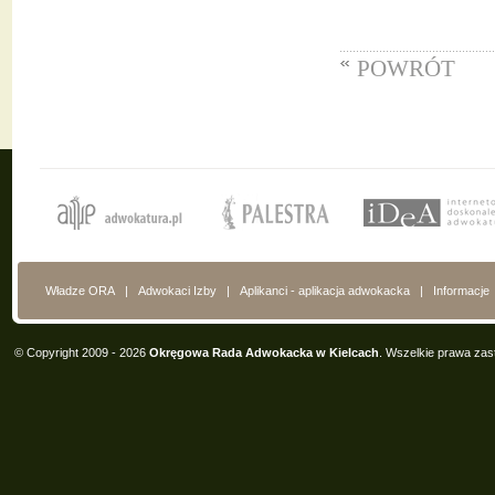
POWRÓT
Władze ORA
|
Adwokaci Izby
|
Aplikanci - aplikacja adwokacka
|
Informacje
© Copyright 2009 - 2026
Okręgowa Rada Adwokacka w Kielcach
. Wszelkie prawa zas