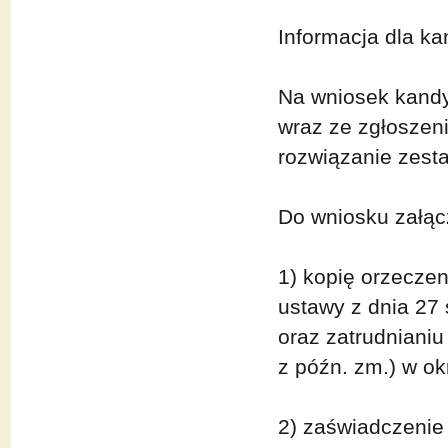
Informacja dla k
Na wniosek kandy
wraz ze zgłoszen
rozwiązanie zest
Do wniosku załąc
1) kopię orzecze
ustawy z dnia 27 s
oraz zatrudnianiu
z późn. zm.) w o
2) zaświadczenie 