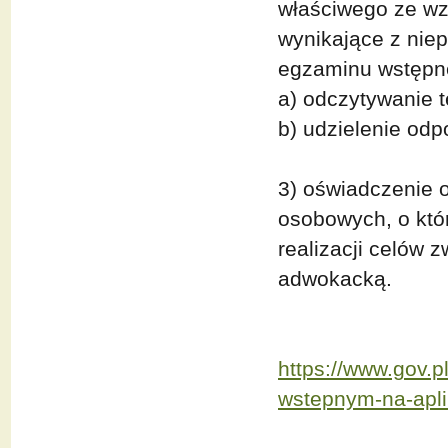
właściwego ze wz
wynikające z nie
egzaminu wstępne
a) odczytywanie 
b) udzielenie odp
3) oświadczenie 
osobowych, o któr
realizacji celów 
adwokacką.
https://www.gov.p
wstepnym-na-apli