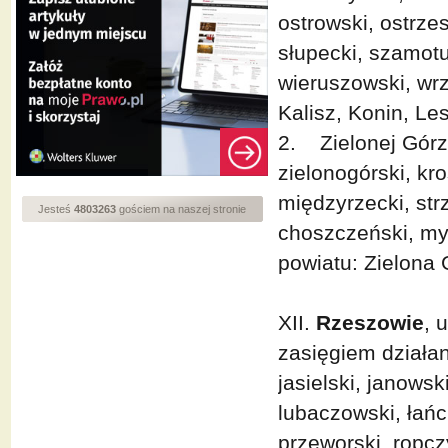
ostrowski, ostrzes
słupecki, szamotul
wieruszowski, wrz
Kalisz, Konin, Le
2. Zielonej Górz
zielonogórski, kr
międzyrzecki, str
Jesteś
4803263
gościem na naszej stronie
choszczeński, myś
powiatu: Zielona 
XII.
Rzeszowie
, 
zasięgiem działan
jasielski, janowsk
lubaczowski, łańc
przeworski, ropcz