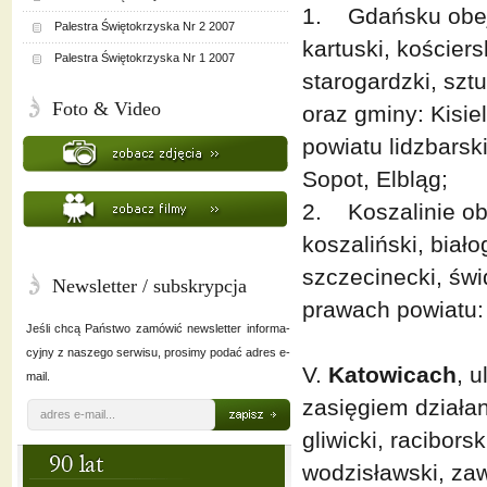
1. Gdańsku obejm
Palestra Świętokrzyska Nr 2 2007
kartuski, kościer
Palestra Świętokrzyska Nr 1 2007
starogardzki, sztu
Foto & Video
oraz gminy: Kisie
powiatu lidzbarsk
Sopot, Elbląg;
2. Koszalinie ob
koszaliński, biało
szczecinecki, świd
Newsletter / subskrypcja
prawach powiatu: 
Jeśli chcą Państwo zamówić newsletter informa-
cyjny z naszego serwisu, prosimy podać adres e-
V.
Katowicach
, 
mail.
zasięgiem działan
gliwicki, raciborsk
wodzisławski, zaw