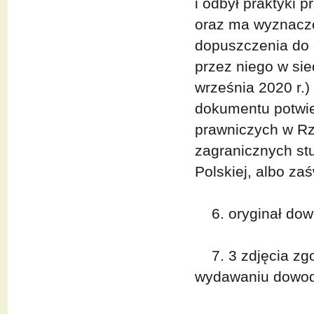
i odbył praktyki 
oraz ma wyznacz
dopuszczenia do 
przez niego w sied
września 2020 r.
dokumentu potwie
prawniczych w Rze
zagranicznych st
Polskiej, albo za
6. oryginał dowo
7. 3 zdjęcia zg
wydawaniu dowod