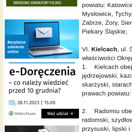
powiatu: Katowic
Mysłowice, Tychy,
Zabrze, Żory, Si
Piekary Śląskie;
VI.
Kielcach
, ul.
właściwości Okr
1. Kielcach obej
jędrzejowski, kazi
skarżyski, starac
prawach powiatu: 
2. Radomiu obejm
radomski, szydłowi
przysuski, lipski