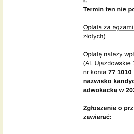
r.
Termin ten nie p
Opłata za egzam
złotych).
Opłatę należy wpł
(Al. Ujazdowskie
nr konta
77 1010
nazwisko kandyd
adwokacką w 202
Zgłoszenie o pr
zawierać: