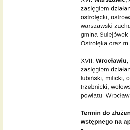
zasięgiem działan
ostrołęcki, ostro
warszawski zacho
gmina Sulejówek 
Ostrołęka oraz m.
XVII.
Wrocławiu
,
zasięgiem działan
lubiński, milicki, 
trzebnicki, wołows
powiatu: Wrocław
Termin do złożen
wstępnego na ap