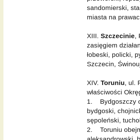
sandomierski, sta
miasta na prawac
XIII.
Szczecinie
,
zasięgiem działani
łobeski, policki, 
Szczecin, Świnouj
XIV.
Toruniu
, ul.
właściwości Okr
1. Bydgoszczy ob
bydgoski, chojnick
sępoleński, tucho
2. Toruniu obejm
aleksandrowski, b