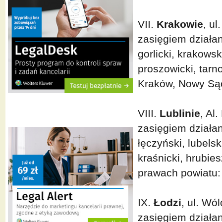
VII.
Krakowie
, u
zasięgiem działan
gorlicki, krakows
proszowicki, tarno
Kraków, Nowy Sąc
VIII.
Lublinie
, Al
zasięgiem działan
łęczyński, lubelsk
kraśnicki, hrubie
prawach powiatu:
IX.
Łodzi
, ul. Wó
zasięgiem działani