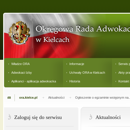
Władze ORA
Informacje
Serwis 
Adwokaci Izby
Uchwały ORA w Kielcach
Akty pr
Aplikanci - aplikacja adwokacka
Historia
Kontakt
ora.kielce.pl
Aktualności
Ogłoszenie o egzaminie wstępnym na..
Zaloguj się do serwisu
Aktualności