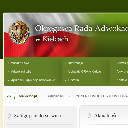
Władze ORA
Informacje
Serwis 
Adwokaci Izby
Uchwały ORA w Kielcach
Akty pr
Aplikanci - aplikacja adwokacka
Historia
Kontakt
ora.kielce.pl
Aktualności
TYDZIEŃ POMOCY OSOBOM POKR
Zaloguj się do serwisu
Aktualności