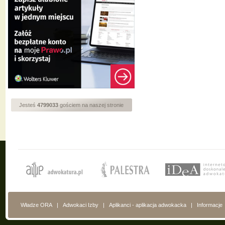
Jesteś
4799033
gościem na naszej stronie
Władze ORA
|
Adwokaci Izby
|
Aplikanci - aplikacja adwokacka
|
Informacje