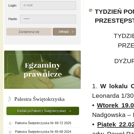
Login:
TYDZIEŃ P
Hasło:
PRZESTĘPST
Zarejestruj się
TYDZ
PRZE
DYŻUR
1.
W lokalu 
Leonarda 1/30
Palestra Świętokrzyska
•
Wtorek 19.0
Nadgowska – 
•
Piątek 22.02
Palestra Świętokrzyska Nr 69-72 2025
Palestra Świętokrzyska Nr 65-68 2024
adw. Paweł R