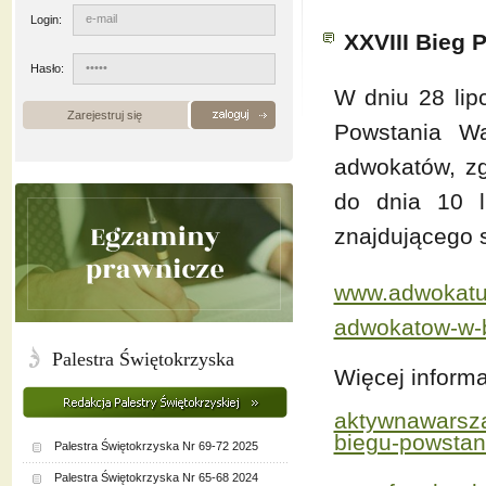
Login:
XXVIII Bieg
Hasło:
W dniu 28 lip
Zarejestruj się
Powstania Wa
adwokatów, zg
do dnia 10 l
znajdującego s
www.adwokatura
adwokatow-w-b
Palestra Świętokrzyska
Więcej informac
aktywnawarsza
biegu-powstan
Palestra Świętokrzyska Nr 69-72 2025
Palestra Świętokrzyska Nr 65-68 2024