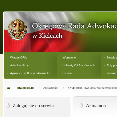
Władze ORA
Informacje
Serwis 
Adwokaci Izby
Uchwały ORA w Kielcach
Akty pr
Aplikanci - aplikacja adwokacka
Historia
Kontakt
ora.kielce.pl
Aktualności
XXVIII Bieg Powstania Warszawskiego
Zaloguj się do serwisu
Aktualności