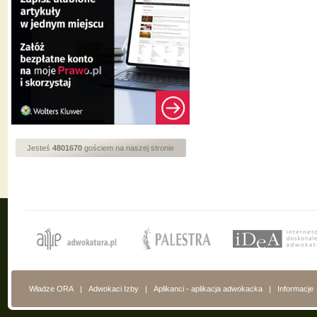
Jesteś
4801670
gościem na naszej stronie
Władze ORA
|
Adwokaci Izby
|
Aplikanci - aplikacja adwokacka
|
Informacje