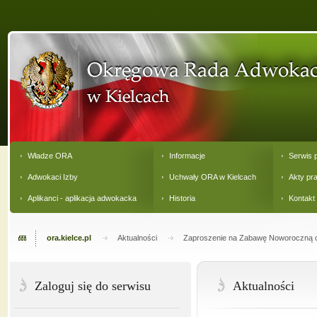
Władze ORA
Informacje
Serwis 
Adwokaci Izby
Uchwały ORA w Kielcach
Akty pr
Aplikanci - aplikacja adwokacka
Historia
Kontakt
ora.kielce.pl
Aktualności
Zaproszenie na Zabawę Noworoczną dl
Zaloguj się do serwisu
Aktualności