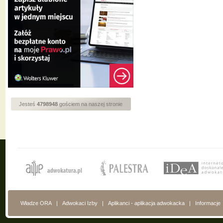
Jesteś
4798948
gościem na naszej stronie
Władze ORA
|
Adwokaci Izby
|
Aplikanci - aplikacja adwokacka
|
Informacje