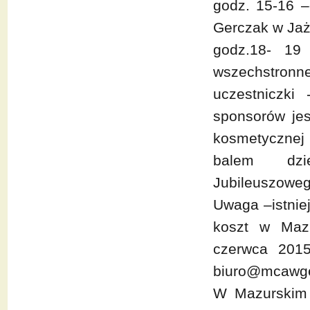
godz. 15-16 
Gerczak w Ja
godz.18- 19 
wszechstron
uczestniczki
sponsorów jes
kosmetycznej 
balem dzie
Jubileuszoweg
Uwaga –istnie
koszt w Maz
czerwca 2015
biuro@mcawger
W Mazurskim