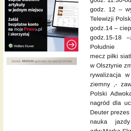
godz. 12 – w
Telewizji Polsk
godz.14 – ciep
godz.15-18 –
Południe
mecz piłki si
Jesteś
4800540
gościem na naszej stronie
w Olsztynie zm
rywalizacja w
ziemny ,- za
Polski Adwok
nagród dla u
Deuter prezes 
nauka jazdy
adw.Marka Sk