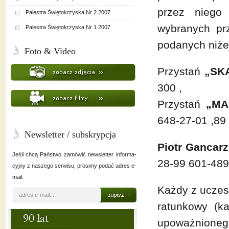
przez niego
Palestra Świętokrzyska Nr 2 2007
wybranych pr
Palestra Świętokrzyska Nr 1 2007
podanych niżej
Foto & Video
Przystań
„SK
300 ,
Przystań
„MA
648-27-01 ,89
Newsletter / subskrypcja
Piotr Gancarz
Jeśli chcą Państwo zamówić newsletter informa-
28-99 601-489
cyjny z naszego serwisu, prosimy podać adres e-
mail.
Każdy z uczes
ratunkowy (k
upoważnioneg