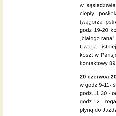
w sąsiedztwie
ciepły posił
(węgorze ,pstrą
godz 19-20 ko
„białego rana”
Uwaga –istnie
koszt w Pensj
kontaktowy 89-
20 czerwca 20
w godz.9-11- 
godz.11.30 - o
godz.12 –rega
płyną do Jażd