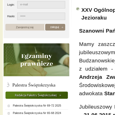
Login:
XXV Ogólnop
Hasło:
Jezioraku
Zarejestruj się
Szanowni Pa
Mamy zaszcz
jubileuszowym
Budzanowskiej
z udziałem -
Andrzeja Zw
Środowiskowe
Palestra Świętokrzyska
adwokata
Stan
Jubileuszowy 
Palestra Świętokrzyska Nr 69-72 2025
Palestra Świętokrzyska Nr 65-68 2024
– 21.06.2015 r