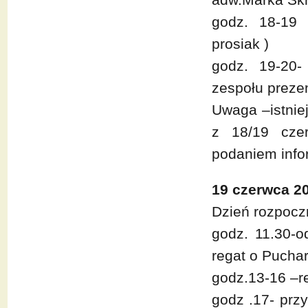
godz. 18-19 
prosiak )
godz. 19-20-
zespołu prezen
Uwaga –istnie
z 18/19 cze
podaniem info
19 czerwca 20
Dzień rozpocz
godz. 11.30-o
regat o Puchar
godz.13-16 –re
godz .17- prz