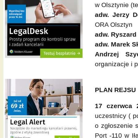
w Olsztynie (t
adw. Jerzy D
ORA Olsztyn
adw. Ryszard
adw. Marek S
Andrzej Sz
organizacje i 
PLAN REJSU 
17 czerwca 
uczestnicy ( 
o zgłoszenie 
Port -110 w Ił