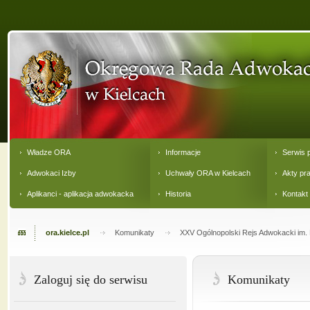
Władze ORA
Informacje
Serwis 
Adwokaci Izby
Uchwały ORA w Kielcach
Akty pr
Aplikanci - aplikacja adwokacka
Historia
Kontakt
ora.kielce.pl
Komunikaty
XXV Ogólnopolski Rejs Adwokacki im. M
Zaloguj się do serwisu
Komunikaty