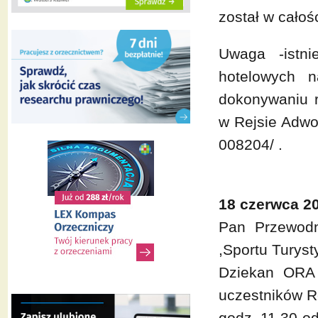
został w cało
Uwaga -istni
hotelowych 
dokonywaniu r
w Rejsie Adwo
008204/ .
18 czerwca 20
Pan Przewodni
,Sportu Turys
Dziekan ORA 
uczestników Re
godz. 11.30-o