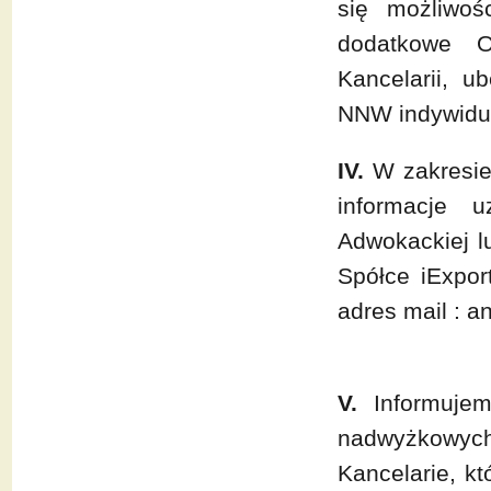
się możliwoś
dodatkowe O
Kancelarii, u
NNW indywidua
IV.
W zakresie
informacje 
Adwokackiej l
Spółce iExpor
adres mail : a
V.
Informujem
nadwyżkowyc
Kancelarie, k