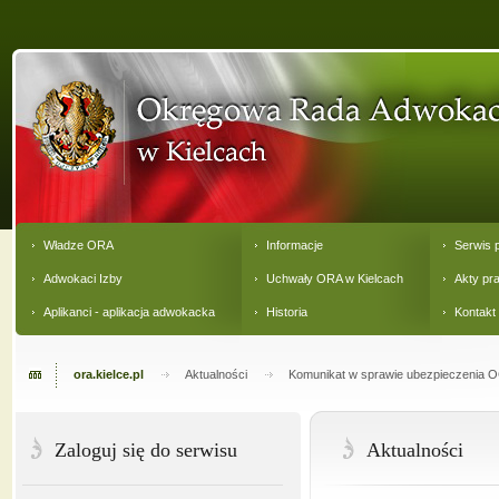
Władze ORA
Informacje
Serwis 
Adwokaci Izby
Uchwały ORA w Kielcach
Akty pr
Aplikanci - aplikacja adwokacka
Historia
Kontakt
ora.kielce.pl
Aktualności
Komunikat w sprawie ubezpieczenia OC
Zaloguj się do serwisu
Aktualności