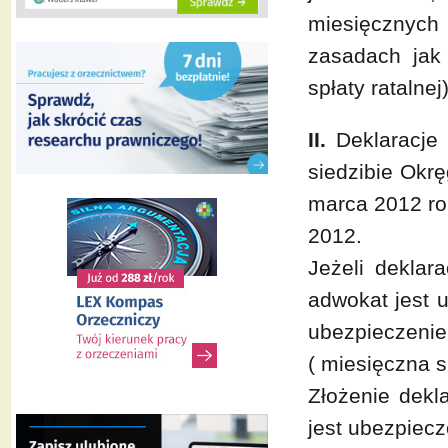
miesięcznych 
zasadach jak
spłaty ratalnej)
II.
Deklaracje 
siedzibie Okr
marca 2012 ro
2012.
Jeżeli deklar
adwokat jest 
ubezpieczenie
( miesięczna s
Złożenie dekl
jest ubezpiec