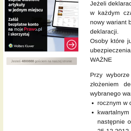
Jeżeli deklara
w każdym cza
nowy wariant 
deklaracji.
Osoby które j
ubezpieczenia
WAŻNE
Jesteś
4800888
gościem na naszej stronie
Przy wyborze
złożeniem de
wybranego wari
rocznym w c
kwartalnym 
następnie o
25.12.2012