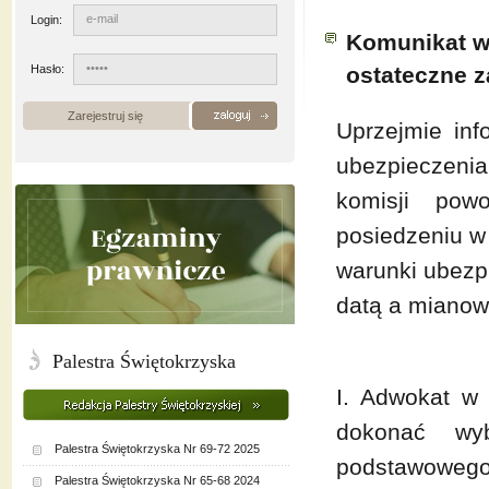
Login:
Komunikat w
Hasło:
ostateczne 
Zarejestruj się
Uprzejmie inf
ubezpieczeni
komisji pow
posiedzeniu w 
warunki ubezp
datą a mianowi
Palestra Świętokrzyska
I. Adwokat w
dokonać wyb
Palestra Świętokrzyska Nr 69-72 2025
podstawowego
Palestra Świętokrzyska Nr 65-68 2024