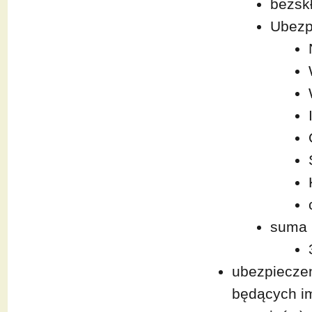
bezsk
Ubezp
suma 
ubezpieczen
będących i