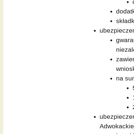
dodat
składk
ubezpieczen
gwaran
nieza
zawie
wnios
na su
ubezpieczen
Adwokackie