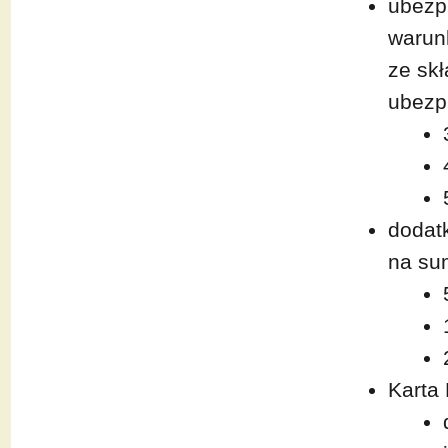
ubezpi
warun
ze sk
ubezp
dodat
na su
Karta 