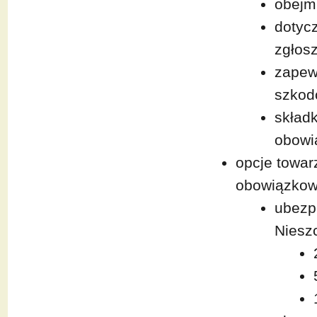
obejm
dotyc
zgłos
zapew
szko
składk
obowi
opcje towar
obowiązko
ubezp
Niesz