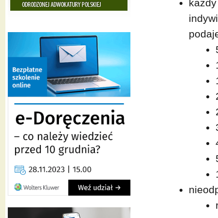
każdy
indyw
podaj
nieodp