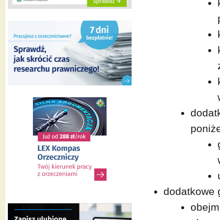
dodat
poniże
dodatkowe 
obejmu