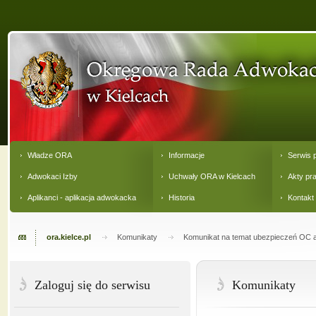
Władze ORA
Informacje
Serwis 
Adwokaci Izby
Uchwały ORA w Kielcach
Akty pr
Aplikanci - aplikacja adwokacka
Historia
Kontakt
ora.kielce.pl
Komunikaty
Komunikat na temat ubezpieczeń OC a
Zaloguj się do serwisu
Komunikaty