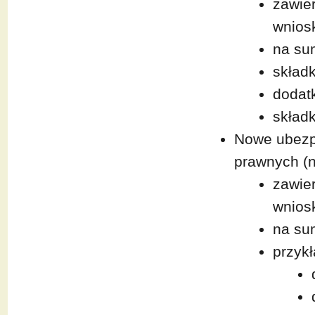
zawie
wnios
na sum
składk
dodat
składk
Nowe ubezp
prawnych (n
zawie
wnios
na sum
przykł