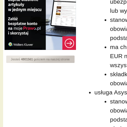
ubezp
lub w
stano
obowi
podst
ma ch
EUR n
Jesteś
4801561
gościem na naszej stronie
wszys
składk
obowi
usługa Asys
stano
obowi
podst