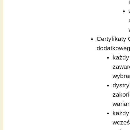
Certyfikat
dodatkowe
każdy 
zawar
wybra
dystry
zakoń
warian
każdy 
wcześn