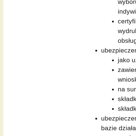
wybor
indywi
certyf
wydruk
obsłu
ubezpieczen
jako 
zawie
wnios
na su
składk
składk
ubezpieczen
bazie działa