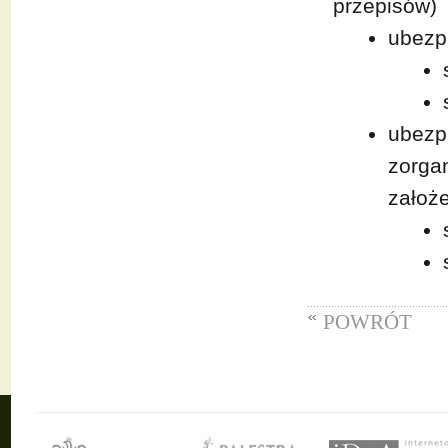
przepisów)
ubezp
ubezp
zorga
założe
POWRÓT