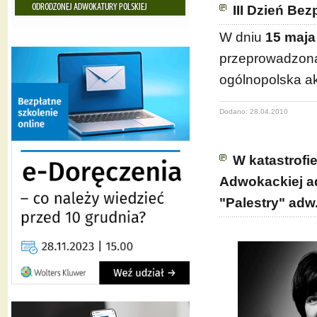
III Dzień Be
W dniu
15 maja
przeprowadzona
ogólnopolska a
Dodano: 28.04.2010
W katastrofi
Adwokackiej a
"Palestry" adw