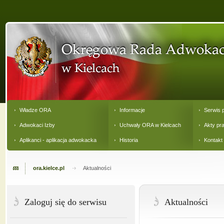
Władze ORA
Informacje
Serwis 
Adwokaci Izby
Uchwały ORA w Kielcach
Akty pr
Aplikanci - aplikacja adwokacka
Historia
Kontakt
ora.kielce.pl
Aktualności
Zaloguj się do serwisu
Aktualności