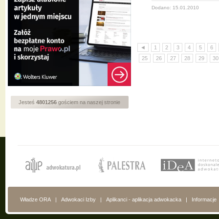
Dodano: 15.01.2010
◄
1
2
3
4
5
6
25
26
27
28
29
30
Jesteś
4801256
gościem na naszej stronie
Władze ORA
|
Adwokaci Izby
|
Aplikanci - aplikacja adwokacka
|
Informacje