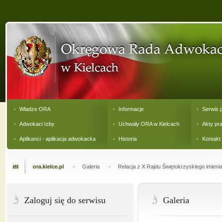
Władze ORA
Informacje
Serwis 
Adwokaci Izby
Uchwały ORA w Kielcach
Akty pr
Aplikanci - aplikacja adwokacka
Historia
Kontakt
ora.kielce.pl
Galeria
Relacja z X Rajdu Świętokrzyskiego imieni
Zaloguj się do serwisu
Galeria