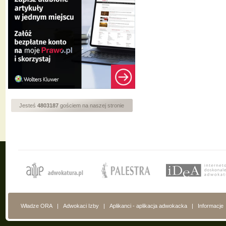
Jesteś
4803187
gościem na naszej stronie
Władze ORA
|
Adwokaci Izby
|
Aplikanci - aplikacja adwokacka
|
Informacje