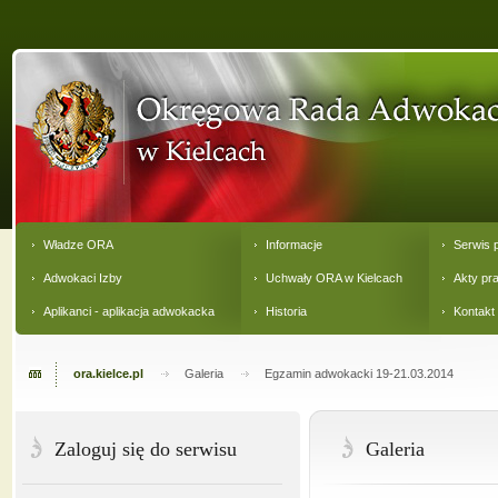
Władze ORA
Informacje
Serwis 
Adwokaci Izby
Uchwały ORA w Kielcach
Akty pr
Aplikanci - aplikacja adwokacka
Historia
Kontakt
ora.kielce.pl
Galeria
Egzamin adwokacki 19-21.03.2014
Zaloguj się do serwisu
Galeria