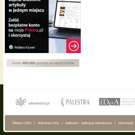
Jesteś
4801484
gościem na naszej stronie
Władze ORA
|
Adwokaci Izby
|
Aplikanci - aplikacja adwokacka
|
Informacje