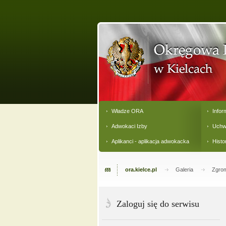
Władze ORA
Infor
Adwokaci Izby
Uchw
Aplikanci - aplikacja adwokacka
Histo
ora.kielce.pl
Galeria
Zgrom
Zaloguj się do serwisu