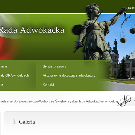
stro
macje
Serwis prasowy
ały ORA w Kielcach
Akty prawne dotyczące adwokatury
ria
Kontakt
adzenie Sprawozdawczo-Wyborcze Świętokrzyskiej Izby Adwokackiej w Kielcach 19.10.20
Galeria