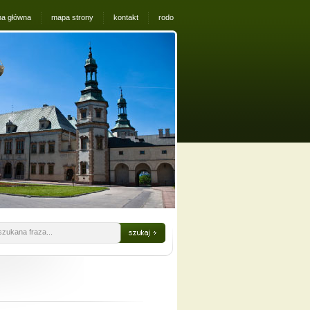
na główna
mapa strony
kontakt
rodo
szukana fraza...
13