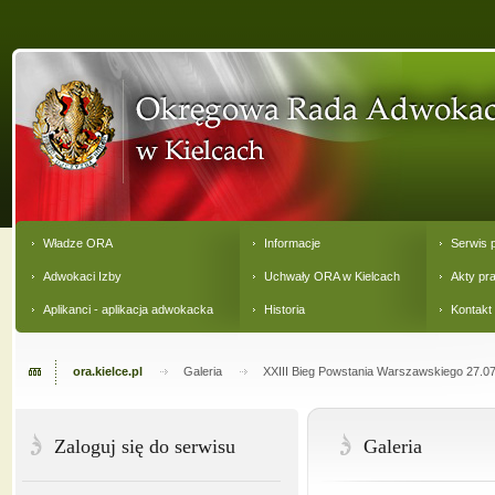
Władze ORA
Informacje
Serwis 
Adwokaci Izby
Uchwały ORA w Kielcach
Akty pr
Aplikanci - aplikacja adwokacka
Historia
Kontakt
ora.kielce.pl
Galeria
XXIII Bieg Powstania Warszawskiego 27.0
Zaloguj się do serwisu
Galeria