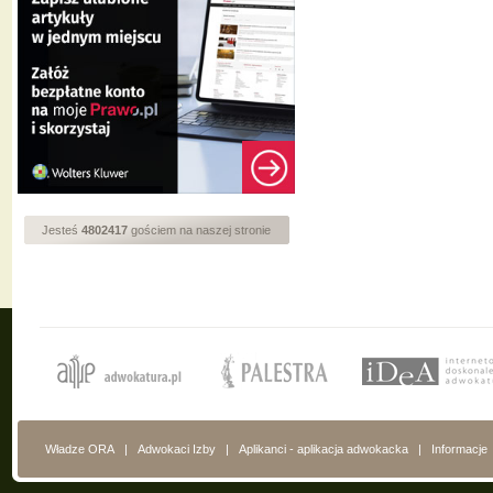
Jesteś
4802417
gościem na naszej stronie
Władze ORA
|
Adwokaci Izby
|
Aplikanci - aplikacja adwokacka
|
Informacje