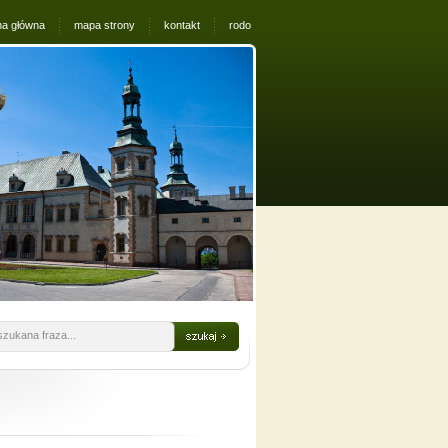
na główna
mapa strony
kontakt
rodo
szukana fraza...