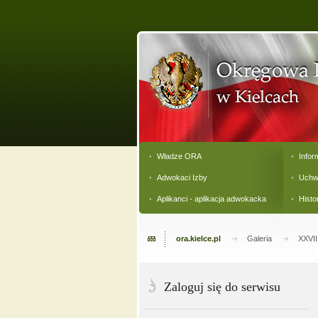
Władze ORA
Infor
Adwokaci Izby
Uchw
Aplikanci - aplikacja adwokacka
Histo
ora.kielce.pl
Galeria
XXVII
Zaloguj się do serwisu