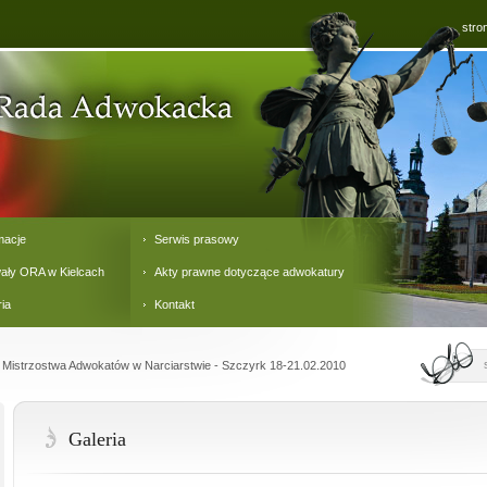
stro
macje
Serwis prasowy
ały ORA w Kielcach
Akty prawne dotyczące adwokatury
ria
Kontakt
 Mistrzostwa Adwokatów w Narciarstwie - Szczyrk 18-21.02.2010
Galeria