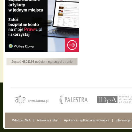
Jesteś
4801166
gościem na naszej stronie
Władze ORA
|
Adwokaci Izby
|
Aplikanci - aplikacja adwokacka
|
Informacje