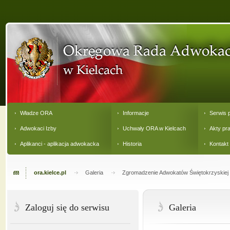
Władze ORA
Informacje
Serwis 
Adwokaci Izby
Uchwały ORA w Kielcach
Akty pr
Aplikanci - aplikacja adwokacka
Historia
Kontakt
ora.kielce.pl
Galeria
Zgromadzenie Adwokatów Świętokrzyskiej 
Zaloguj się do serwisu
Galeria