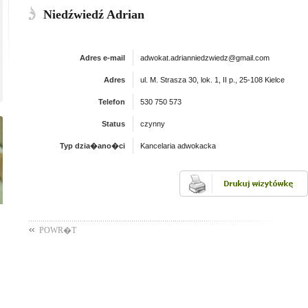
Niedźwiedź Adrian
Adres e-mail
adwokat.adrianniedzwiedz@gmail.com
Adres
ul. M. Strasza 30, lok. 1, II p., 25-108 Kielce
Telefon
530 750 573
Status
czynny
Typ dzia�ano�ci
Kancelaria adwokacka
POWR�T