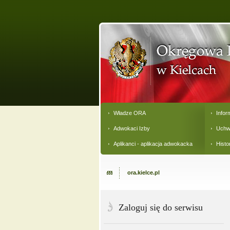
Władze ORA
Infor
Adwokaci Izby
Uchw
Aplikanci - aplikacja adwokacka
Histo
ora.kielce.pl
Zaloguj się do serwisu