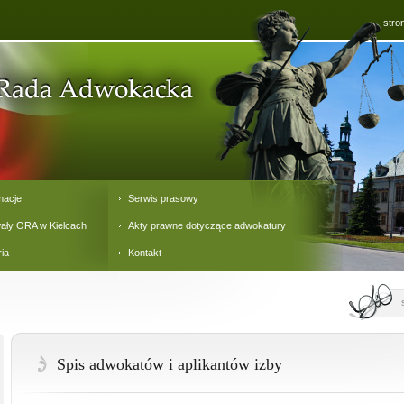
stro
macje
Serwis prasowy
ały ORA w Kielcach
Akty prawne dotyczące adwokatury
ria
Kontakt
Spis adwokatów i aplikantów izby