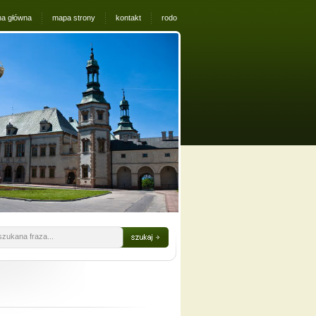
na główna
mapa strony
kontakt
rodo
szukana fraza...