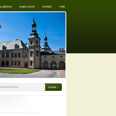
na główna
mapa strony
kontakt
rodo
szukana fraza...