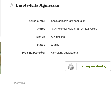
Lasota-Kita Agnieszka
Adres e-mail
lasota.agnieszka@poczta.fm
Adres
Al. XI Wieków Kielc 6/33, 25-516 Kielce
Telefon
737 308 503
Status
czynny
Typ dzia�ano�ci
Kancelaria adwokacka
POWR�T