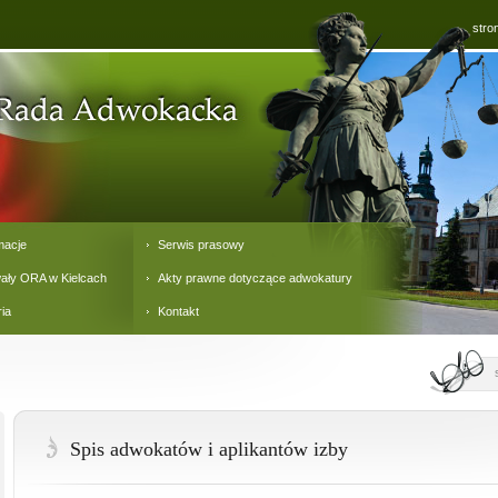
stro
macje
Serwis prasowy
ały ORA w Kielcach
Akty prawne dotyczące adwokatury
ria
Kontakt
Spis adwokatów i aplikantów izby