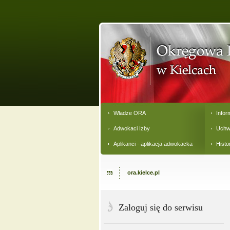
Władze ORA
Infor
Adwokaci Izby
Uchw
Aplikanci - aplikacja adwokacka
Histo
ora.kielce.pl
Zaloguj się do serwisu