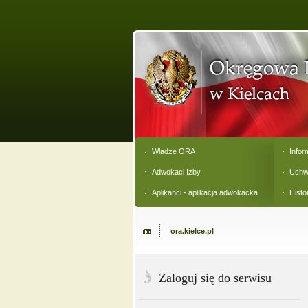
Władze ORA
Infor
Adwokaci Izby
Uchw
Aplikanci - aplikacja adwokacka
Histo
ora.kielce.pl
Zaloguj się do serwisu