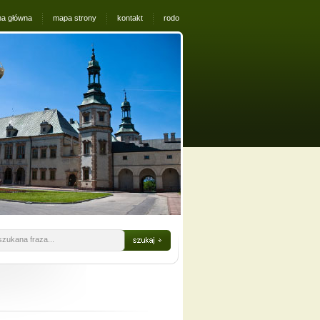
na główna
mapa strony
kontakt
rodo
szukana fraza...