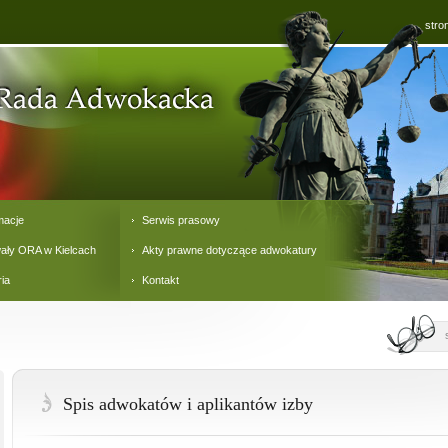
stro
macje
Serwis prasowy
ały ORA w Kielcach
Akty prawne dotyczące adwokatury
ria
Kontakt
Spis adwokatów i aplikantów izby