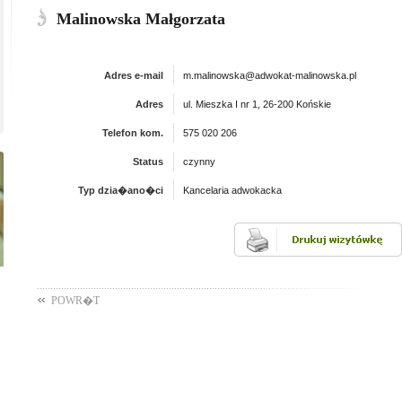
Malinowska Małgorzata
Adres e-mail
m.malinowska@adwokat-malinowska.pl
Adres
ul. Mieszka I nr 1, 26-200 Końskie
Telefon kom.
575 020 206
Status
czynny
Typ dzia�ano�ci
Kancelaria adwokacka
POWR�T