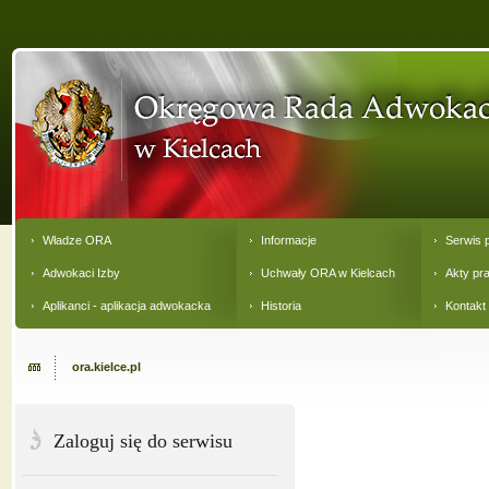
Władze ORA
Informacje
Serwis 
Adwokaci Izby
Uchwały ORA w Kielcach
Akty pr
Aplikanci - aplikacja adwokacka
Historia
Kontakt
ora.kielce.pl
Zaloguj się do serwisu