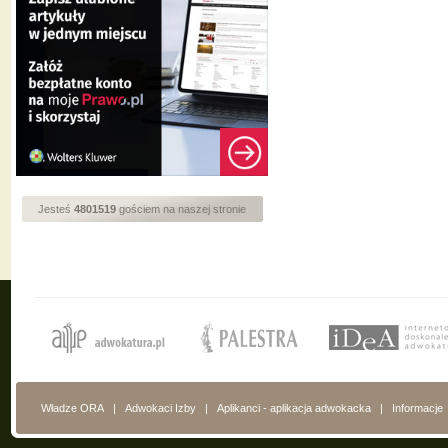
Jesteś
4801519
gościem na naszej stronie
Władze ORA
|
Adwokaci Izby
|
Aplikanci - aplikacja adwokacka
|
Informacje