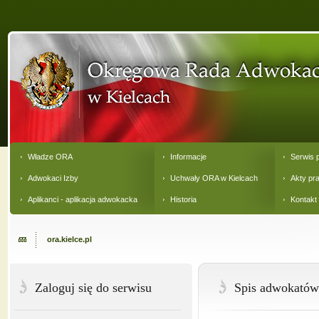
Władze ORA
Informacje
Serwis 
Adwokaci Izby
Uchwały ORA w Kielcach
Akty pr
Aplikanci - aplikacja adwokacka
Historia
Kontakt
ora.kielce.pl
Zaloguj się do serwisu
Spis adwokatów 