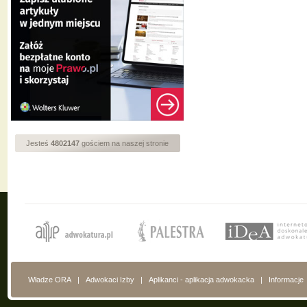
Jesteś
4802147
gościem na naszej stronie
Władze ORA
|
Adwokaci Izby
|
Aplikanci - aplikacja adwokacka
|
Informacje