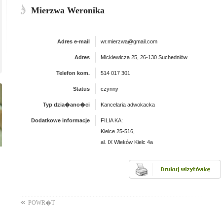
Mierzwa Weronika
Adres e-mail
wr.mierzwa@gmail.com
Adres
Mickiewicza 25, 26-130 Suchedniów
Telefon kom.
514 017 301
Status
czynny
Typ dzia�ano�ci
Kancelaria adwokacka
Dodatkowe informacje
FILIA KA:
Kielce 25-516,
al. IX Wieków Kielc 4a
POWR�T