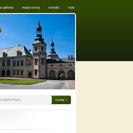
na główna
mapa strony
kontakt
rodo
szukana fraza...