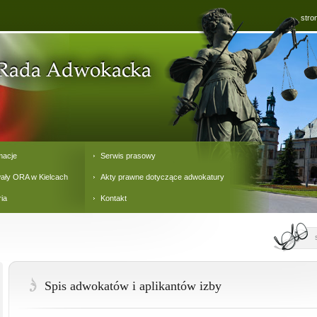
stro
macje
Serwis prasowy
ały ORA w Kielcach
Akty prawne dotyczące adwokatury
ria
Kontakt
Spis adwokatów i aplikantów izby