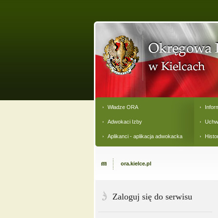
Władze ORA
Infor
Adwokaci Izby
Uchw
Aplikanci - aplikacja adwokacka
Histo
ora.kielce.pl
Zaloguj się do serwisu