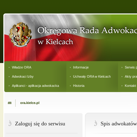
Władze ORA
Informacje
Serwis 
Adwokaci Izby
Uchwały ORA w Kielcach
Akty pr
Aplikanci - aplikacja adwokacka
Historia
Kontakt
ora.kielce.pl
Zaloguj się do serwisu
Spis adwokatów 