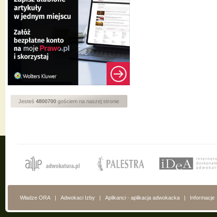
Jesteś
4800700
gościem na naszej stronie
Władze ORA
|
Adwokaci Izby
|
Aplikanci - aplikacja adwokacka
|
Informacje