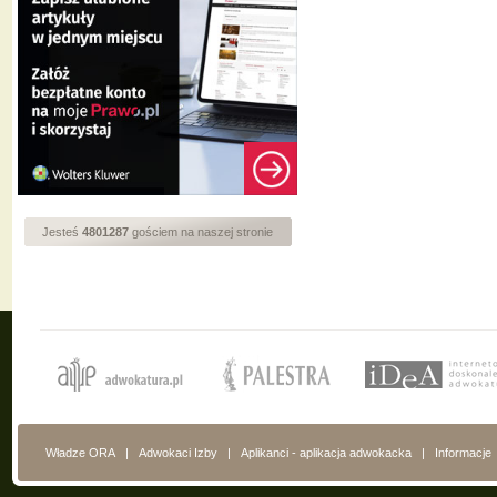
Jesteś
4801287
gościem na naszej stronie
Władze ORA
|
Adwokaci Izby
|
Aplikanci - aplikacja adwokacka
|
Informacje