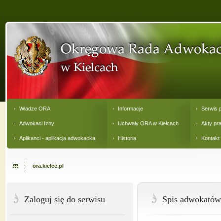
Władze ORA
Informacje
Serwis 
Adwokaci Izby
Uchwały ORA w Kielcach
Akty pr
Aplikanci - aplikacja adwokacka
Historia
Kontakt
ora.kielce.pl
Zaloguj się do serwisu
Spis adwokatów 