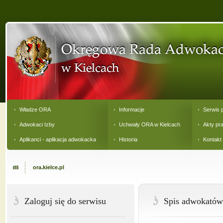
Władze ORA
Informacje
Serwis 
Adwokaci Izby
Uchwały ORA w Kielcach
Akty pr
Aplikanci - aplikacja adwokacka
Historia
Kontakt
ora.kielce.pl
Zaloguj się do serwisu
Spis adwokatów 