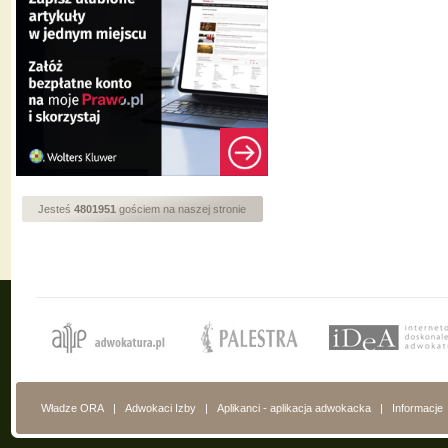
Jesteś
4801951
gościem na naszej stronie
Władze ORA
|
Adwokaci Izby
|
Aplikanci - aplikacja adwokacka
|
Informacje