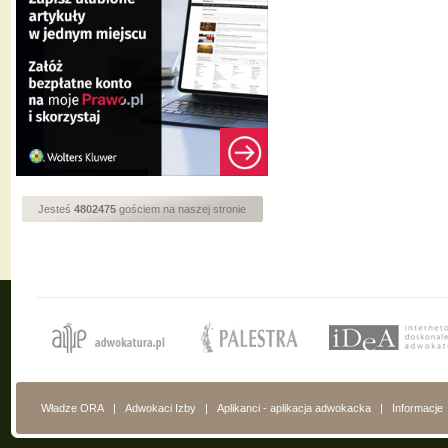
Jesteś
4802475
gościem na naszej stronie
Władze ORA
|
Adwokaci Izby
|
Aplikanci - aplikacja adwokacka
|
Informacje