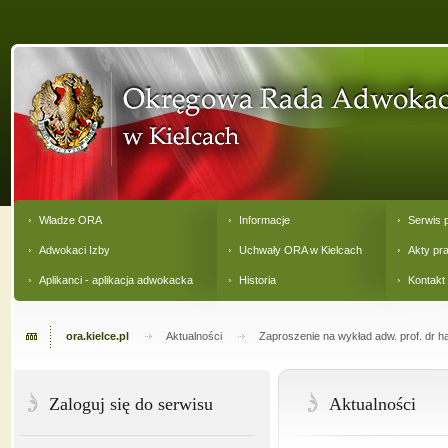
Władze ORA
Informacje
Serwis 
Adwokaci Izby
Uchwały ORA w Kielcach
Akty pr
Aplikanci - aplikacja adwokacka
Historia
Kontakt
ora.kielce.pl
Aktualności
Zaproszenie na wykład adw. prof. dr ha
Zaloguj się do serwisu
Aktualności