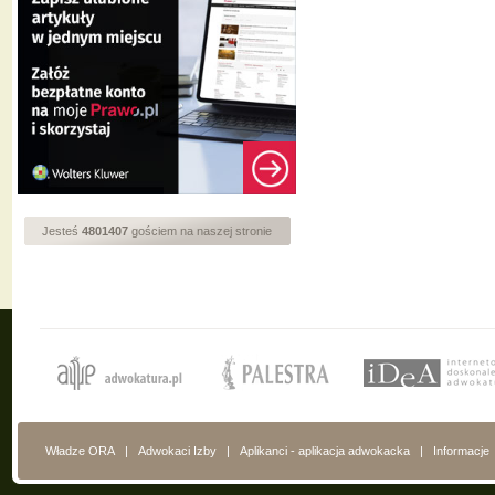
Jesteś
4801407
gościem na naszej stronie
Władze ORA
|
Adwokaci Izby
|
Aplikanci - aplikacja adwokacka
|
Informacje