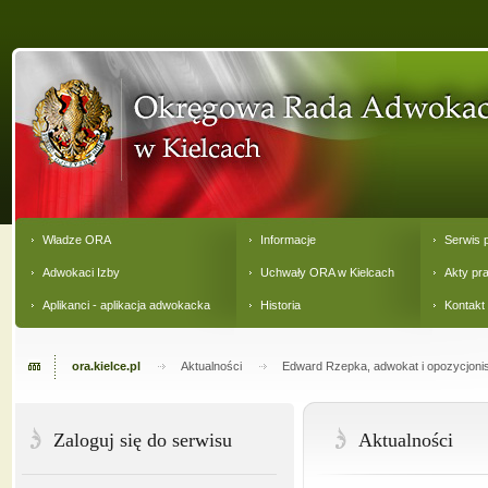
Władze ORA
Informacje
Serwis 
Adwokaci Izby
Uchwały ORA w Kielcach
Akty pr
Aplikanci - aplikacja adwokacka
Historia
Kontakt
ora.kielce.pl
Aktualności
Edward Rzepka, adwokat i opozycjonist
Zaloguj się do serwisu
Aktualności