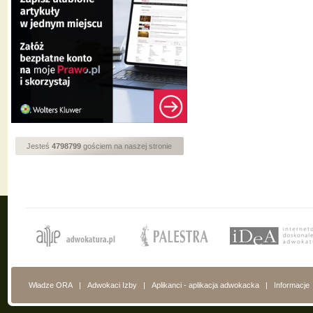
Jesteś
4798799
gościem na naszej stronie
Władze ORA
|
Adwokaci Izby
|
Aplikanci - aplikacja adwokacka
|
Informacje