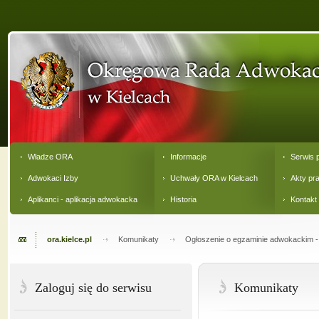
Władze ORA
Informacje
Serwis 
Adwokaci Izby
Uchwały ORA w Kielcach
Akty pr
Aplikanci - aplikacja adwokacka
Historia
Kontakt
ora.kielce.pl
Komunikaty
Ogłoszenie o egzaminie adwokackim - d
Zaloguj się do serwisu
Komunikaty