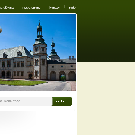
na główna
mapa strony
kontakt
rodo
szukana fraza...