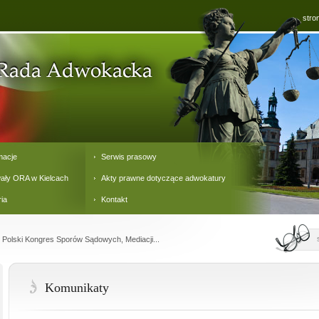
stro
macje
Serwis prasowy
ały ORA w Kielcach
Akty prawne dotyczące adwokatury
ria
Kontakt
I Polski Kongres Sporów Sądowych, Mediacji...
Komunikaty