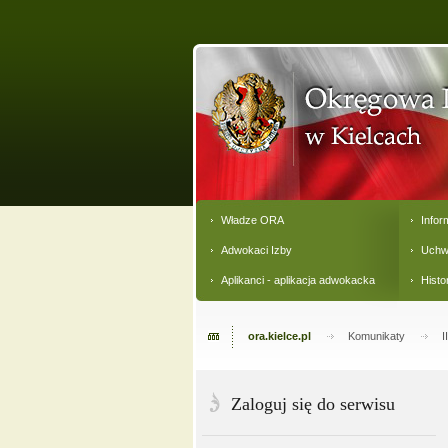
Władze ORA
Infor
Adwokaci Izby
Uchw
Aplikanci - aplikacja adwokacka
Histo
ora.kielce.pl
Komunikaty
I
Zaloguj się do serwisu