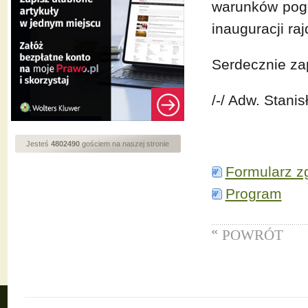
warunków pogo
inauguracji raj
Serdecznie za
/-/ Adw. Stanis
Jesteś
4802490
gościem na naszej stronie
Formularz z
Program
POWRÓT