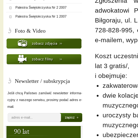
Zgłoszenia 
Palestra Świętokrzyska Nr 2 2007
adwokatowi P
Palestra Świętokrzyska Nr 1 2007
Biłgoraju, ul.
728-828-995, 
Foto & Video
e-mailem, wype
Koszt uczestn
lat 3 gratis/,
i obejmuje:
Newsletter / subskrypcja
zakwaterowa
Jeśli chcą Państwo zamówić newsletter informa-
dwie kolacj
cyjny z naszego serwisu, prosimy podać adres e-
muzyczneg
mail.
uroczysty b
muzyczneg
ubezpiecze