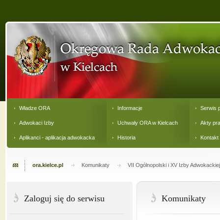
Władze ORA
Informacje
Serwis 
Adwokaci Izby
Uchwały ORA w Kielcach
Akty pr
Aplikanci - aplikacja adwokacka
Historia
Kontakt
ora.kielce.pl
Komunikaty
VII Ogólnopolski i XV Izby Adwokackiej 
Zaloguj się do serwisu
Komunikaty