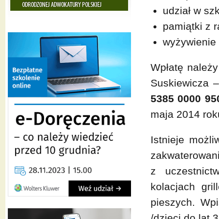
udział w s
pamiątki z r
wyżywienie 
Wpłatę należ
Suskiewicza 
5385 0000 95
maja 2014 rok
Istnieje możli
zakwaterowan
z uczestnict
kolacjach gri
pieszych. Wp
/dzieci do lat 3