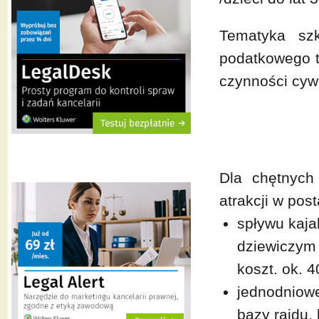
Tematyka sz
podatkowego t
czynności cyw
Dla chętnych
atrakcji w post
spływu kaja
dziewiczym 
koszt. ok. 40
jednodniowe
bazy rajdu, 