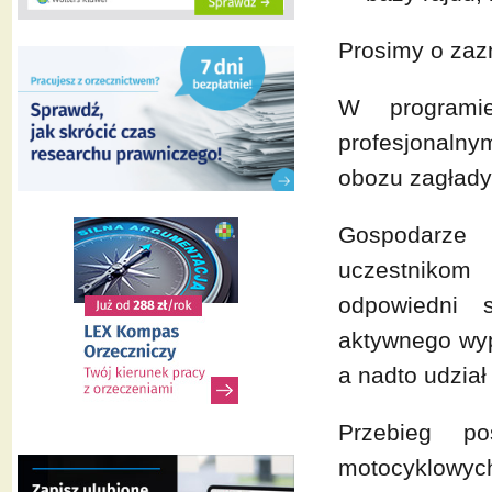
Prosimy o zaz
W programie
profesjonaln
obozu zagłady
Gospodarze 
uczestnikom 
odpowiedni 
aktywnego wyp
a nadto udzia
Przebieg po
motocyklowych